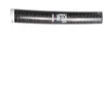
Schwerin
Schweriner Paddel- und Sportgerätehandel.
Hochwertige G'POWER Paddel für alle Disziplinen – vom
Einsteiger bis zum Weltmeister.
Sportarten
Rennsport Kajak
Rennsport Canadier
Drachenboot
SUP
Surfski
Outrigger
Polo
Freestyle
Wildwasser
Freizeit
Kontakt