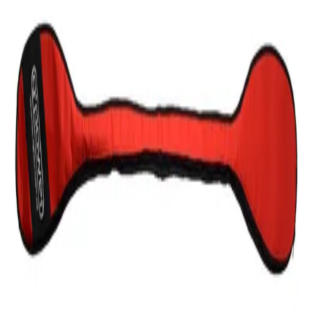
110.00
€
inkl. MwSt.
Polo
Paddelbezug für 2 Polo/Freestyle-Paddel
60.00
€
inkl. MwSt.
Polo
Paddelbezug Polo/Freestyle
50.00
€
inkl. MwSt.
Sport-Paddel
Schwerin
Schweriner Paddel- und Sportgerätehandel.
Hochwertige G'POWER Paddel für alle Disziplinen – vom
Einsteiger bis zum Weltmeister.
Sportarten